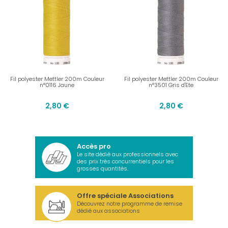
Fil polyester Mettler 200m Couleur
Fil polyester Mettler 200m Couleur
n°0116 Jaune
n°3501 Gris d'Ete
2,80 €
2,80 €
Accès pro
Le site dédié aux professionnels avec
des prix très concurrentiels pour les
grosses quantités.
Offre spéciale Associations
Découvrez notre programme de remise
dédié aux associations