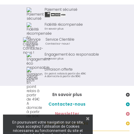
Paiement sécurisé
Fidélité récompensée
En savoir plus
Service Clientèle
Contactez-nous !
Engagement éco responsable
En savoir plus
Livraison offerte
En point relais à partir de 49€
A domicile à partir de 90€
En savoir plus
Contactez-nous
Newsletter
En poursuivant votre navigation sur ce site,
Restons connectés
vous acceptez l'utilisation de Cookies
nécessaires au fonctionnement du site et