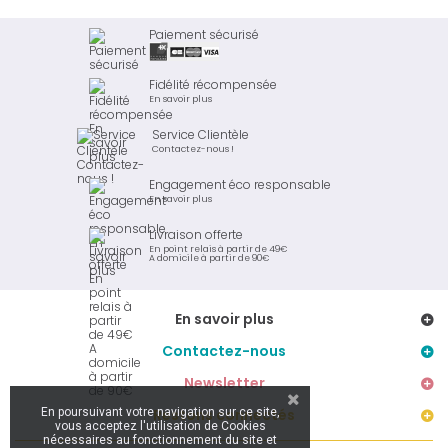
Paiement sécurisé
Fidélité récompensée
En savoir plus
Service Clientèle
Contactez-nous !
Engagement éco responsable
En savoir plus
Livraison offerte
En point relais à partir de 49€
A domicile à partir de 90€
En savoir plus
Contactez-nous
Newsletter
En poursuivant votre navigation sur ce site,
Restons connectés
vous acceptez l'utilisation de Cookies
nécessaires au fonctionnement du site et