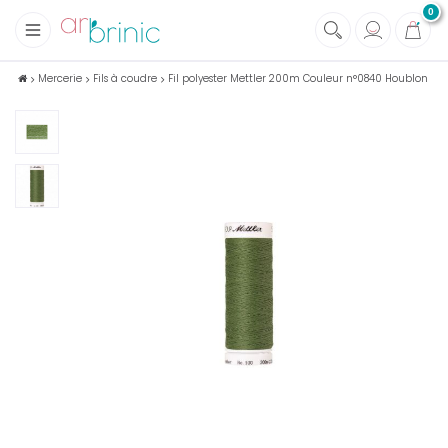
0
+
Tissus
Mercerie
Fils à coudre
Fil polyester Mettler 200m Couleur n°0840 Houblon
+
Mercerie
+
Soins et Santé au naturel
+
Maison écologique
+
Lectures