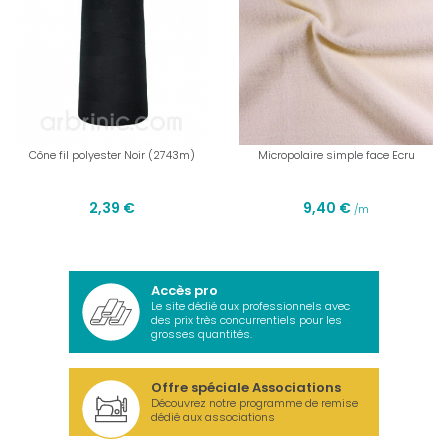
Cône fil polyester Noir (2743m)
Micropolaire simple face Ecru
2,39 €
9,40 €
/m
Accès pro
Le site dédié aux professionnels avec
des prix très concurrentiels pour les
grosses quantités.
Offre spéciale Associations
Découvrez notre programme de remise
dédié aux associations