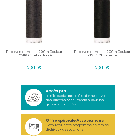
Fil polyester Mettler 200m Couleur
Fil polyester Mettler 200m Couleur
n°0416 Charbon foncé
n°1362 Obsidienne
2,80 €
2,80 €
Accès pro
Le site dédié aux professionnels avec
des prix très concurrentiels pour les
grosses quantités.
Offre spéciale Associations
Découvrez notre programme de remise
dédié aux associations