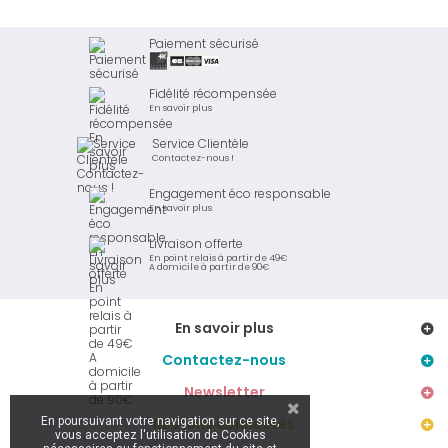
Paiement sécurisé
Fidélité récompensée
En savoir plus
Service Clientèle
Contactez-nous !
Engagement éco responsable
En savoir plus
Livraison offerte
En point relais à partir de 49€
A domicile à partir de 90€
En savoir plus
Contactez-nous
Newsletter
En poursuivant votre navigation sur ce site,
Restons connectés
vous acceptez l'utilisation de Cookies