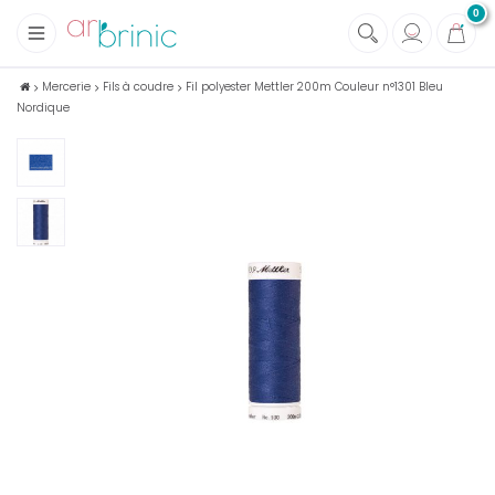
0
+
Tissus
Mercerie
Fils à coudre
Fil polyester Mettler 200m Couleur n°1301 Bleu
Nordique
+
Mercerie
+
Soins et Santé au naturel
+
Maison écologique
+
Lectures