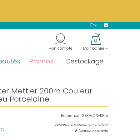
s.
En savoir plus →
fr
"
0
Mon compte
Mon panier
eautés
Promos
Déstockage
ster Mettler 200m Couleur
eu Porcelaine
Référence :
SERALON-1305
Personne n'a encore posté d'avis
tc
Donnez votre avis