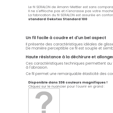
Le fil SERALON de Amann-Mettler est sans comparai
Il ne s'effiloche pas et n'encrasse pas votre mach
La fabrication du fil SERALON est assurée en confo
standard Oekotex Standard 100
Un fil facile à coudre et d'un bel aspect
Il présente des caractéristiques idéales de glis
De manière perceptible ce fil est souple et sembl
Haute résistance à la déchirure et allong
Ces caractéristiques techniques permettent au fil
à l'abrasion.
Ce fil permet une remarquable élasticité des coutu
Disponible dans 336 couleurs magnifiques !
Cliquez sur le nuancier pour l'ouvrir en grand :