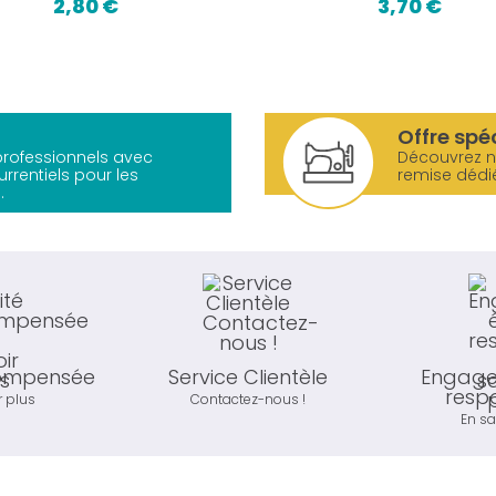
2,80 €
3,70 €
Offre spé
 professionnels avec
Découvrez 
urrentiels pour les
remise dédi
.
compensée
Service Clientèle
Engage
resp
r plus
Contactez-nous !
En sa