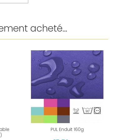
ement acheté...
eable
PUL Enduit 160g
Fil poly
)