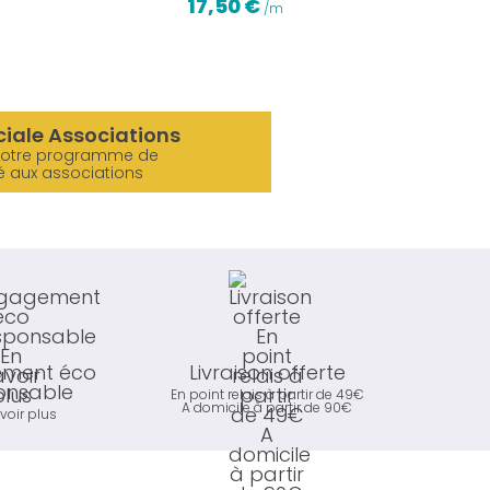
17,50 €
/m
ciale Associations
notre programme de
é aux associations
ment éco
Livraison offerte
onsable
En point relais à partir de 49€
A domicile à partir de 90€
voir plus