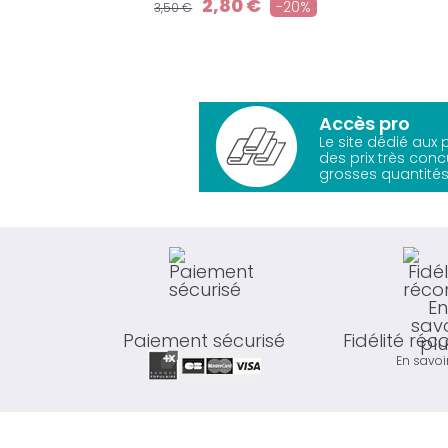
2,80 €
-20%
3,50 €
Accès pro
Le site dédié aux
des prix très conc
grosses quantités
Paiement sécurisé
Fidélité ré
En savoi