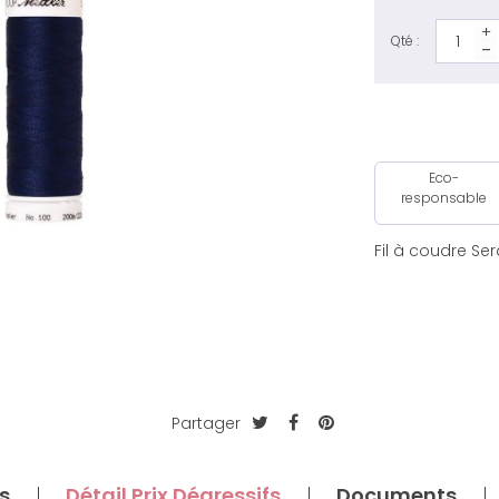
Qté :
Eco-
responsable
Fil à coudre Se
Partager
s
Détail Prix Dégressifs
Documents