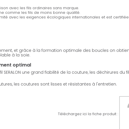
son avec les fils ordinaires sans marque.
ine comme les fils de moins bonne qualité.
rmité avec les exigences écologiques internationales et est certifi
sement, et grâce à la formation optimale des boucles on obtient
able à la soie.
ement optimal
 SERALON une grand fiabilité de la couture, les déchirures du fi
res, les coutures sont lisses et résistantes à l'entretien.
Téléchargez ici la fiche produit :