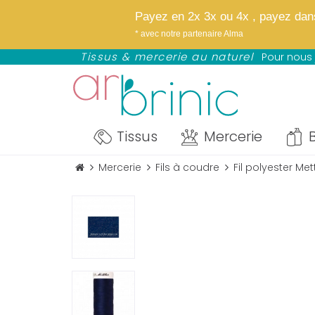
✨
Bientôt : notre
Payez en 2x 3x ou 4x , payez dans 
NOUVEAU : avez Paypal profitez d
* avec notre partenaire Alma
*selon éligibilité définie par Paypal
Tissus & mercerie au naturel
Pour nous 
Tissus
Mercerie
B
Mercerie
Fils à coudre
Fil polyester Me