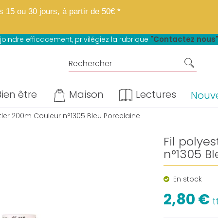
 boutique fait peau neuve.
Mêmes matières, mêmes prix, mêmes avantage
15 ou 30 jours, à partir de 50€ *
u paiement en 4 fois sans frais*
"Contactez nous
joindre efficacement, privilégiez la rubrique
ien être
Maison
Lectures
Nouv
ttler 200m Couleur n°1305 Bleu Porcelaine
Fil polye
n°1305 Bl
En stock
2,80 €
t