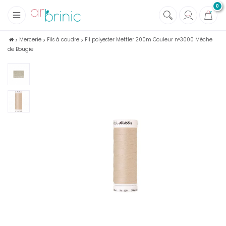
0
+
Tissus
Mercerie
Fils à coudre
Fil polyester Mettler 200m Couleur n°3000 Mèche
de Bougie
+
Mercerie
+
Soins et Santé au naturel
+
Maison écologique
+
Lectures