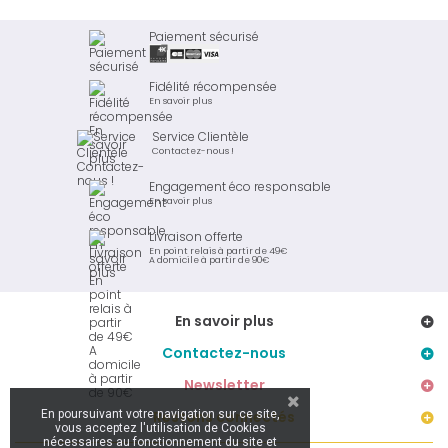
Paiement sécurisé
Fidélité récompensée
En savoir plus
Service Clientèle
Contactez-nous !
Engagement éco responsable
En savoir plus
Livraison offerte
En point relais à partir de 49€
A domicile à partir de 90€
En savoir plus
Contactez-nous
Newsletter
En poursuivant votre navigation sur ce site,
Restons connectés
vous acceptez l'utilisation de Cookies
nécessaires au fonctionnement du site et