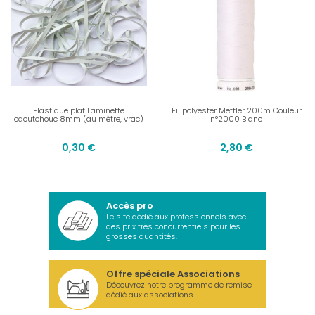
Elastique plat Laminette
Fil polyester Mettler 200m Couleur
caoutchouc 8mm (au mètre, vrac)
n°2000 Blanc
0,30 €
2,80 €
Accès pro
Le site dédié aux professionnels avec
des prix très concurrentiels pour les
grosses quantités.
Offre spéciale Associations
Découvrez notre programme de remise
dédié aux associations