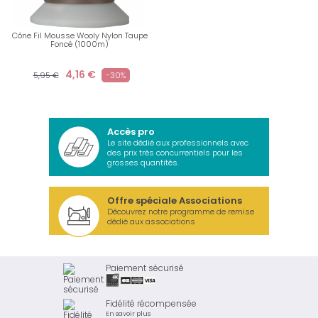
Cône Fil Mousse Wooly Nylon Taupe
Foncé (1000m)
4,16 €
5,95 €
-30%
Accès pro
Le site dédié aux professionnels avec
des prix très concurrentiels pour les
grosses quantités.
Offre spéciale Associations
Découvrez notre programme de remise
dédié aux associations
Paiement sécurisé
Fidélité récompensée
En savoir plus