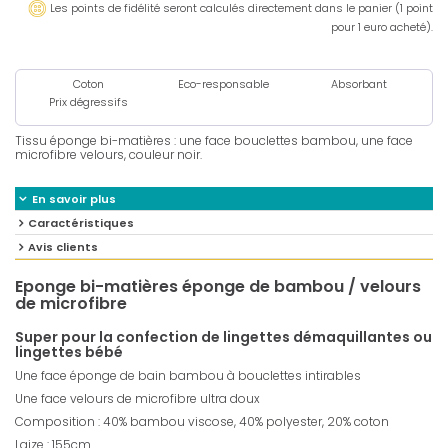
Les points de fidélité seront calculés directement dans le panier (1 point
pour 1 euro acheté).
Coton
Eco-responsable
Absorbant
Prix dégressifs
Tissu éponge bi-matières : une face bouclettes bambou, une face
microfibre velours, couleur noir.
En savoir plus
Caractéristiques
Avis clients
Eponge bi-matières éponge de bambou / velours
de microfibre
Super pour la confection de lingettes démaquillantes ou
lingettes bébé
Une face éponge de bain bambou à bouclettes intirables
Une face velours de microfibre ultra doux
Composition : 40% bambou viscose, 40% polyester, 20% coton
Laize : 155cm