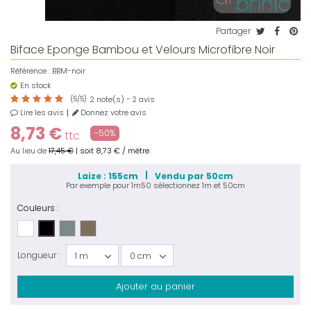
Partager
Biface Eponge Bambou et Velours Microfibre Noir
Référence :
BBM-noir
En stock
(
5
/
5
)
note(s) -
avis
2
2
Lire les avis
Donnez votre avis
8,73 €
-50%
ttc
Au lieu de
17,45 €
|
soit
8,73 €
/ mètre
Laize : 155cm
Vendu par 50cm
Par exemple pour
1m50
sélectionnez
1m
et
50cm
Couleurs :
Longueur :
1 m
0 cm
Ajouter au panier