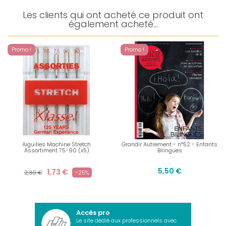
Les clients qui ont acheté ce produit ont
également acheté...
Promo !
Promo !
Aiguilles Machine Stretch
Grandir Autrement - n°52 - Enfants
Assortiment 75-90 (x5)
Bilingues
5,50 €
1,73 €
2,30 €
-25%
Accès pro
Le site dédié aux professionnels avec