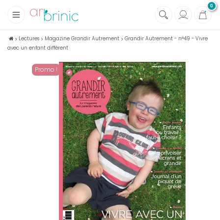
0
+
Tissus
Lectures
Magazine Grandir Autrement
Grandir Autrement - n°49 - Vivre
avec un enfant différent
+
Mercerie
+
Soins et Santé au naturel
Promo !
+
Maison écologique
+
Lectures