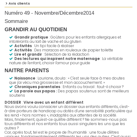
Avis clients
Numéro 49 - Novembre/Décembre2014
Sommaire
GRANDIR AU QUOTIDIEN
Grandir pratique
: Goûters pour les enfants allergiques et
intolérants au lait de vache et au gluten
Activités
: Un tipi facile à réaliser
Activités
: Des maracas en rouleaux de papier toilette
Lire et grandir
:
Sélection de la rédaction
Des lectures qui inspirent notre maternage
: La véritable
nature de l'enfant, choisir l'amour pour guide
NAITRE PARENTS
Naissance
: Lauriane, doula : « C'est seule face à mes doutes
que j'ai vécu ma grossesse et mon accouchement. »
Chroniques parentales
: Enfants ou travail : faut-il choisir ?
La parole aux papas :
Des papas soutenus sont de meilleurs
soutiens
DOSSIER
:
Vivre avec un enfant différent
Nous avons voulu consacrer un dossier aux enfants différents, c'est-
à-dire porteurs de handicap ou dotés d'une sensibilité particulière qui
les rend « hors normes », inadaptés aux attentes de la société.
Mais, finalement, qu'est-ce qu'être différent ? Ne sommes-nous pas
tous différents et nos enfants tous aussi singuliers les uns que les
autres ?
Car, après tout, tel est le propre de l'humanité : une foule d'êtres
uniques, fondamentalement différents les uns des autres. C'est aussi