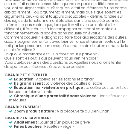
cela qui fait notre richesse. Alors quand on parle de différence en
voulant souligner celle-ci, c'est qu'on le fait en référence à une norme,
arbitrairement – ou argumentairement, mais quels que soient les
arguments, ceux-ci sont toujours discutables – définie, fondée sur
des règles de fonctionnement établies dans une société donnée.
Il n'en reste pas moins que, lorsque l'on vit avec un enfant dit «
différent », il faut réussir à l'accompagner en tenant compte du
fonctionnement de la société dans laquelle on évolue.
Comment accueillir le diagnostic, faire face aux réactions des autres,
accompagner son enfant avec bienveillance et faire en sorte qu'il le
soit par les personnes amenées à prendre soin de lui en dehors de la
cellule familiale ?
En quoi le maternage est-il un atout pour y parvenir ?
Quels sont les outils qui peuvent nous venir en aide ?
Voici quelques-unes des questions auxquelles nous allons tenter
d'apporter des réponses à travers ce dossier.
GRANDIR ET S’ÉVEILLER
Éducation :
Apprivoiser les écrans et grandir
Ils grandissent :
La violence des adultes à l'école
Éducation non-violente en pratique :
La colère des parents et
l'éducation bienveillante
Chronique d’une parentalité sans violence
:
Liens sécures et
insécures
GRANDIR ENSEMBLE
Zoom produit nature
: À la découverte du Dien Chan
GRANDIR EN SAVOURANT
Allaitement
: Journal d'un piquet de grève
Fines bouches :
Recettes « végé »