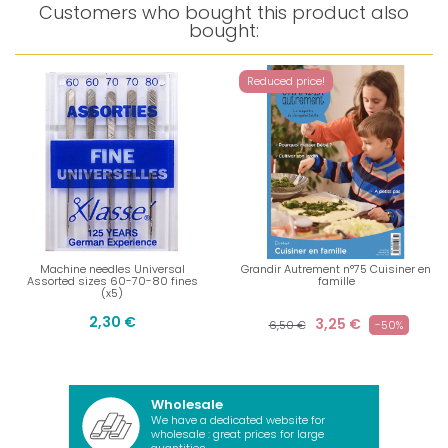
Customers who bought this product also
bought:
Reduced price!
Machine needles Universal
Grandir Autrement n°75 Cuisiner en
Assorted sizes 60-70-80 fines
famille
(x5)
2,30 €
3,25 €
6,50 €
-50%
Wholesale
We have a dedicated website for
wholesale : great prices for large