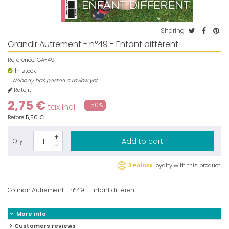
Sharing
Grandir Autrement - n°49 - Enfant différent
Reference:
GA-49
In stock
Nobody has posted a review yet
Rate it
2,75 €
-50%
tax incl.
Before
5,50 €
Add to cart
Qty:
2 Points
loyalty with this product.
Grandir Autrement - n°49 - Enfant différent
More info
Customers reviews