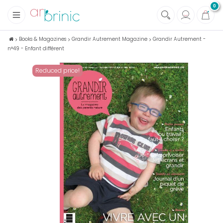
0
+
Fabrics
Books & Magazines
Grandir Autrement Magazine
Grandir Autrement -
n°49 - Enfant différent
+
Notions
+
Eco family care
Reduced price!
+
Green house
+
Books & Magazines