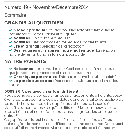
Numéro 49 - Novembre/Décembre2014
Sommaire
GRANDIR AU QUOTIDIEN
Grandir pratique
: Goûters pour les enfants allergiques et
intolérants au lait de vache et au gluten
Activités
: Un tipi facile à réaliser
Activités
: Des maracas en rouleaux de papier toilette
Lire et grandir
:
Sélection de la rédaction
Des lectures qui inspirent notre maternage
: La véritable
nature de l'enfant, choisir l'amour pour guide
NAITRE PARENTS
Naissance
: Lauriane, doula : « C'est seule face à mes doutes
que j'ai vécu ma grossesse et mon accouchement. »
Chroniques parentales
: Enfants ou travail : faut-il choisir ?
La parole aux papas :
Des papas soutenus sont de meilleurs
soutiens
DOSSIER
:
Vivre avec un enfant différent
Nous avons voulu consacrer un dossier aux enfants différents, c'est-
à-dire porteurs de handicap ou dotés d'une sensibilité particulière qui
les rend « hors normes », inadaptés aux attentes de la société.
Mais, finalement, qu'est-ce qu'être différent ? Ne sommes-nous pas
tous différents et nos enfants tous aussi singuliers les uns que les
autres ?
Car, après tout, tel est le propre de l'humanité : une foule d'êtres
uniques, fondamentalement différents les uns des autres. C'est aussi
cela qui fait notre richesse. Alors quand on parle de différence en