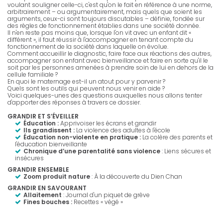
voulant souligner celle-ci, c'est qu'on le fait en référence à une norme,
arbitrairement – ou argumentairement, mais quels que soient les
arguments, ceux-ci sont toujours discutables – définie, fondée sur
des règles de fonctionnement établies dans une société donnée.
Il n'en reste pas moins que, lorsque l'on vit avec un enfant dit «
différent », il faut réussir à l'accompagner en tenant compte du
fonctionnement de la société dans laquelle on évolue.
Comment accueillir le diagnostic, faire face aux réactions des autres,
accompagner son enfant avec bienveillance et faire en sorte qu'il le
soit par les personnes amenées à prendre soin de lui en dehors de la
cellule familiale ?
En quoi le maternage est-il un atout pour y parvenir ?
Quels sont les outils qui peuvent nous venir en aide ?
Voici quelques-unes des questions auxquelles nous allons tenter
d'apporter des réponses à travers ce dossier.
GRANDIR ET S’ÉVEILLER
Éducation :
Apprivoiser les écrans et grandir
Ils grandissent :
La violence des adultes à l'école
Éducation non-violente en pratique :
La colère des parents et
l'éducation bienveillante
Chronique d’une parentalité sans violence
:
Liens sécures et
insécures
GRANDIR ENSEMBLE
Zoom produit nature
: À la découverte du Dien Chan
GRANDIR EN SAVOURANT
Allaitement
: Journal d'un piquet de grève
Fines bouches :
Recettes « végé »