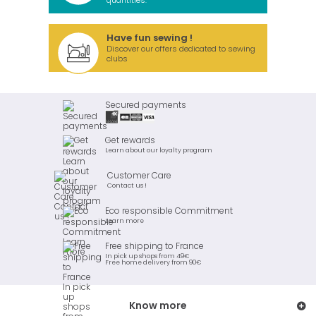
quantities.
Have fun sewing !
Discover our offers dedicated to sewing
clubs
Secured payments
Get rewards
Learn about our loyalty program
Customer Care
Contact us !
Eco responsible Commitment
Learn more
Free shipping to France
In pick up shops from 49€
Free home delivery from 90€
Know more