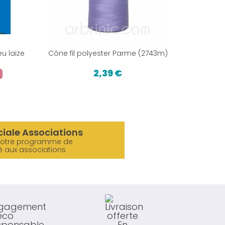
eu laize
Cône fil polyester Parme (2743m)
Boîte ra
2,39 €
8,
ciale Associations
notre programme de
é aux associations