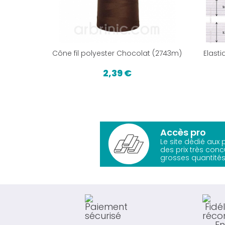
Cône fil polyester Chocolat (2743m)
Elast
2,39 €
Accès pro
Le site dédié aux
des prix très conc
grosses quantités