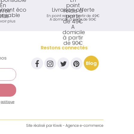
ment éco
Livraison offerte
onsable
En point relais à partir de 49€
A domicile à partir de 90€
voir plus
Restons connectés
nos
Blog
a
politique
Site réalisé par
Kiwik - Agence e-commerce