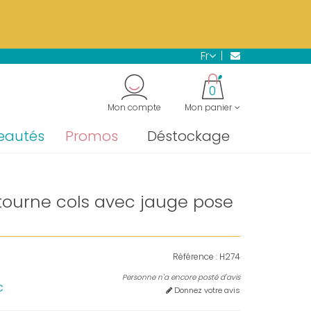
s.
En savoir plus →
fr
"
0
Mon compte
Mon panier
eautés
Promos
Déstockage
etourne cols avec jauge pose
Référence :
H274
Personne n'a encore posté d'avis
c
Donnez votre avis