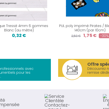
ique Tressé 4mm 6 gommes
PUL poly imprimé Pirates / Bl
Blanc (au mètre)
140cm (par 10cm)
0,32 €
1,75 €
-30%
2,50 €
Offre spé
 professionnels avec
Découvrez 
urrentiels pour les
remise dédi
.