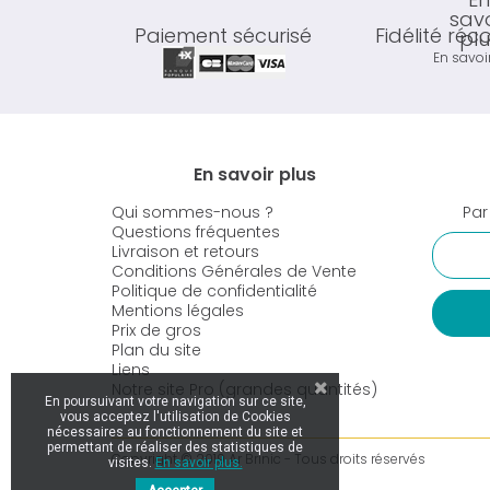
Paiement sécurisé
Fidélité ré
En savoi
En savoir plus
Qui sommes-nous ?
Par
Questions fréquentes
Livraison et retours
Conditions Générales de Vente
Politique de confidentialité
Mentions légales
Prix de gros
Plan du site
Liens
Notre site Pro (grandes quantités)
En poursuivant votre navigation sur ce site,
vous acceptez l'utilisation de Cookies
nécessaires au fonctionnement du site et
permettant de réaliser des statistiques de
Copyright © 2019 Ar Brinic - Tous droits réservés
visites.
En savoir plus.