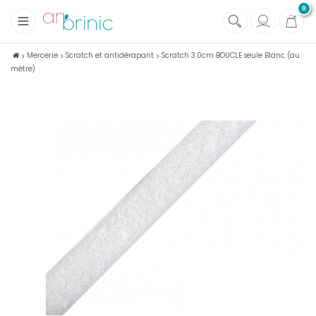
0
+
Tissus
Mercerie
Scratch et antidérapant
Scratch 3.0cm BOUCLE seule Blanc (au
mètre)
+
Mercerie
+
Soins et Santé au naturel
+
Maison écologique
+
Lectures