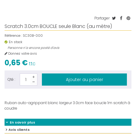
Partager
Scratch 3.0cm BOUCLE seule Blanc (au mètre)
Référence :
SC30B-000
En stock
Personne n'a encore posté d'avis
Donnez votre avis
0,65 €
ttc
Ajouter au panier
Qté :
Ruban auto-agrippant blanc largeur 3.0cm face boucle 1m scratch à
coudre
En savoir plus
Avis clients