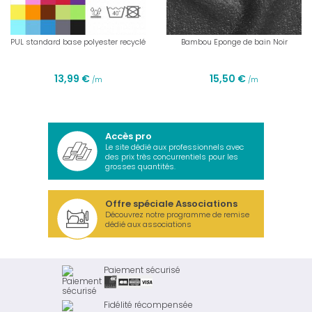
PUL standard base polyester recyclé
Bambou Eponge de bain Noir
13,99 €
15,50 €
/m
/m
Accès pro
Le site dédié aux professionnels avec
des prix très concurrentiels pour les
grosses quantités.
Offre spéciale Associations
Découvrez notre programme de remise
dédié aux associations
Paiement sécurisé
Fidélité récompensée