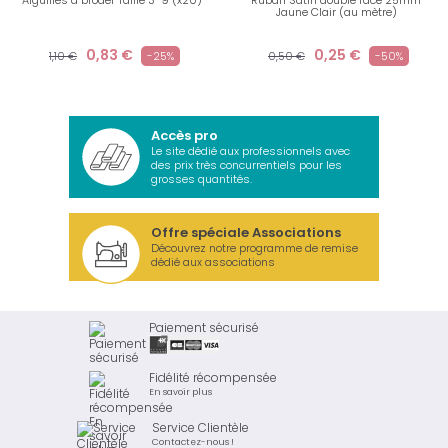
Aiguilles à broder Taille 3-9 (x20)
Ruban Satin double face 25mm
Jaune Clair (au mètre)
0,83 €
0,25 €
1,10 €
-25%
0,50 €
-50%
Accès pro
Le site dédié aux professionnels avec
des prix très concurrentiels pour les
grosses quantités.
Offre spéciale Associations
Découvrez notre programme de remise
dédié aux associations
Paiement sécurisé
Fidélité récompensée
En savoir plus
Service Clientèle
Contactez-nous !