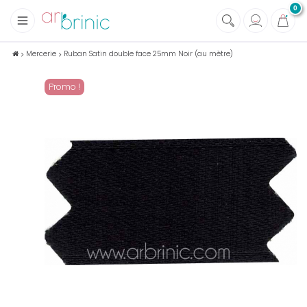
0
+
Tissus
Mercerie
Ruban Satin double face 25mm Noir (au mètre)
+
Mercerie
Promo !
+
Soins et Santé au naturel
+
Maison écologique
+
Lectures