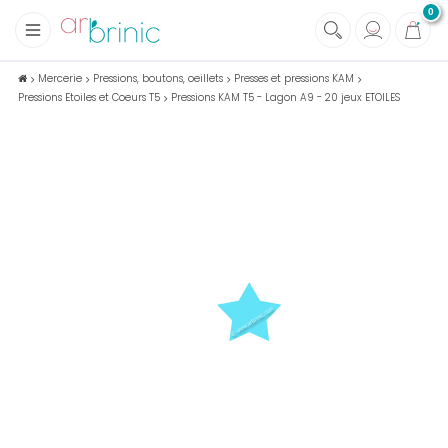
0
+
Tissus
Mercerie
Pressions, boutons, oeillets
Presses et pressions KAM
Pressions Etoiles et Coeurs T5
Pressions KAM T5 - Lagon A9 - 20 jeux ETOILES
+
Mercerie
+
Soins et Santé au naturel
+
Maison écologique
+
Lectures