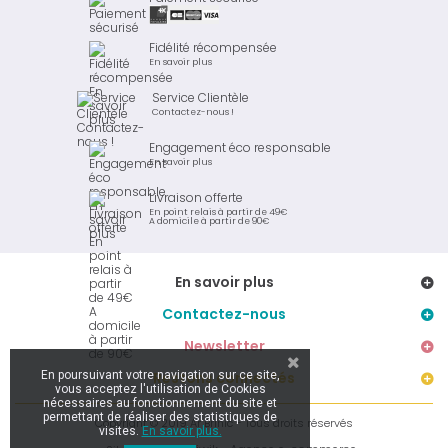
Fidélité récompensée
En savoir plus
Service Clientèle
Contactez-nous !
Engagement éco responsable
En savoir plus
Livraison offerte
En point relais à partir de 49€
A domicile à partir de 90€
En savoir plus
Contactez-nous
Newsletter
En poursuivant votre navigation sur ce site,
Restons connectés
vous acceptez l'utilisation de Cookies
nécessaires au fonctionnement du site et
permettant de réaliser des statistiques de
Copyright © 2019 Ar Brinic - Tous droits réservés
visites.
En savoir plus.