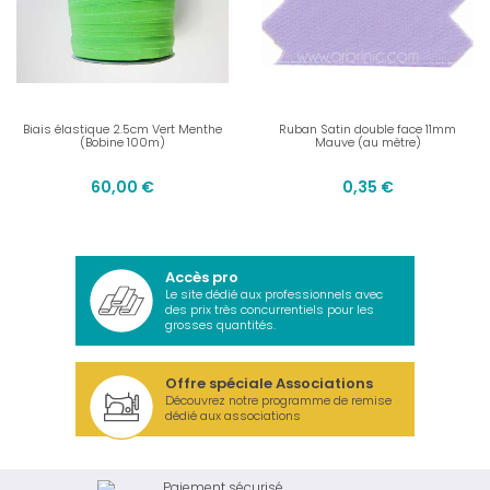
Biais élastique 2.5cm Vert Menthe
Ruban Satin double face 11mm
(Bobine 100m)
Mauve (au mètre)
60,00 €
0,35 €
Accès pro
Le site dédié aux professionnels avec
des prix très concurrentiels pour les
grosses quantités.
Offre spéciale Associations
Découvrez notre programme de remise
dédié aux associations
Paiement sécurisé