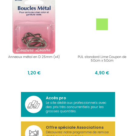
Anneaux métal en D 25mm (x4)
PUL standard Lime Coupon de
50cm x 50cm
1,20 €
4,90 €
Accès pro
Le site dédié aux professionnels avec
des prix très concurrentiels pour les
grosses quantités.
Offre spéciale Associations
Découvrez notre programme de remise