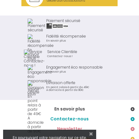
dédié aux associations
Paiement sécurisé
Fidélité récompensée
En savoir plus
Service Clientèle
Contactez-nous !
Engagement éco responsable
En savoir plus
Livraison offerte
En point relais à partir de 49€
A domicile à partir de 90€
En savoir plus
Contactez-nous
Newsletter
En poursuivant votre navigation sur ce site,
Restons connectés