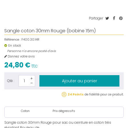
Partager
Sangle coton 30mm Rouge (bobine 15m)
Référence :
F400.30.14R
En stock
Personne n'a encore posté d'avis
Donnez votre avis
24,80 €
ttc
Ajouter au panier
Qté :
24 Points
de fidélité pour ce produit.
Coton
Prix dégressifs
Sangle coton 30mm Rouge pour sac ou ceinture en coton très
résistant Rouleau de