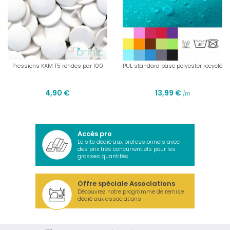
Pressions KAM T5 rondes par 100
PUL standard base polyester recyclé
4,90 €
13,99 €
/m
Accès pro
Le site dédié aux professionnels avec
des prix très concurrentiels pour les
grosses quantités.
Offre spéciale Associations
Découvrez notre programme de remise
dédié aux associations