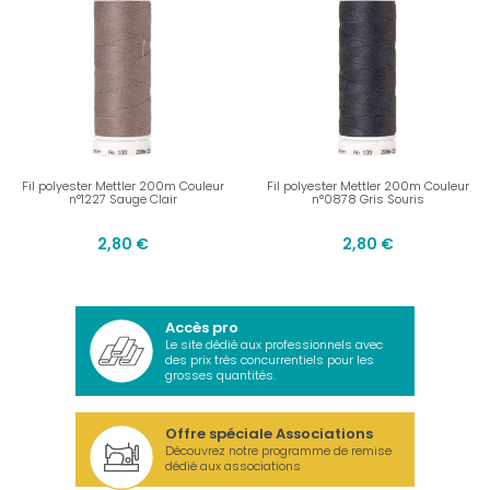
Fil polyester Mettler 200m Couleur
Fil polyester Mettler 200m Couleur
n°1227 Sauge Clair
n°0878 Gris Souris
2,80 €
2,80 €
Accès pro
Le site dédié aux professionnels avec
des prix très concurrentiels pour les
grosses quantités.
Offre spéciale Associations
Découvrez notre programme de remise
dédié aux associations