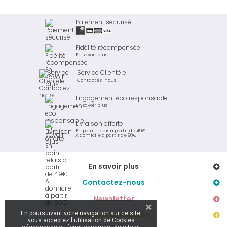
Paiement sécurisé
Fidélité récompensée
En savoir plus
Service Clientèle
Contactez-nous !
Engagement éco responsable
En savoir plus
Livraison offerte
En point relais à partir de 49€
A domicile à partir de 90€
En savoir plus
Contactez-nous
Newsletter
En poursuivant votre navigation sur ce site,
Restons connectés
vous acceptez l'utilisation de Cookies