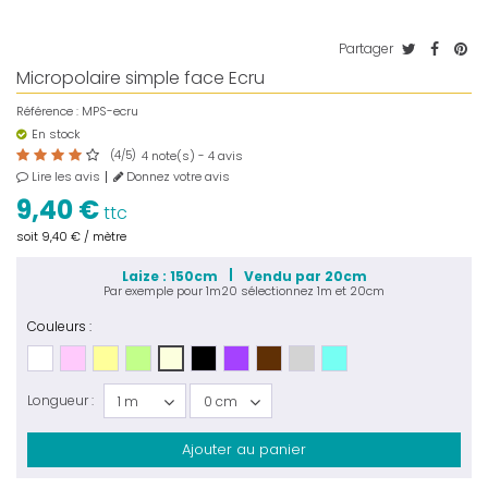
Partager
Micropolaire simple face Ecru
Référence :
MPS-ecru
En stock
(
4
/
5
)
note(s) -
avis
4
4
Lire les avis
Donnez votre avis
9,40 €
ttc
soit
9,40 €
/ mètre
Laize : 150cm
Vendu par 20cm
Par exemple pour
1m20
sélectionnez
1m
et
20cm
Couleurs :
Longueur :
1 m
0 cm
Ajouter au panier