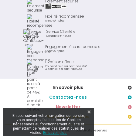
Paiement sécurisé
Fidélité récompensée
En savoir plus
Service Clientèle
Contactez-nous !
Engagement éco responsable
En savoir plus
Livraison offerte
En point relais à partir de 49€
A domicile à partir de 90€
En savoir plus
Contactez-nous
Newsletter
En poursuivant votre navigation sur ce site,
Restons connectés
vous acceptez l'utilisation de Cookies
nécessaires au fonctionnement du site et
permettant de réaliser des statistiques de
Copyright © 2019 Ar Brinic - Tous droits réservés
visites.
En savoir plus.