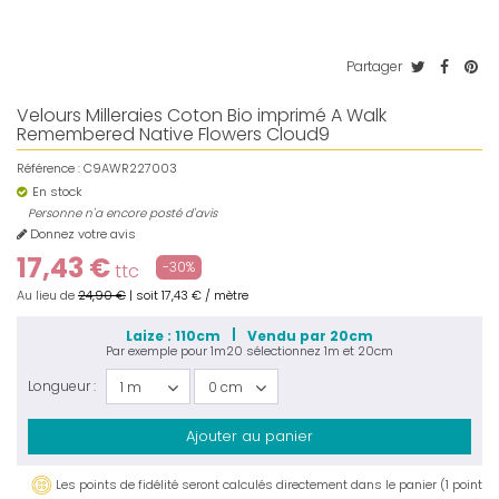
Partager
Velours Milleraies Coton Bio imprimé A Walk
Remembered Native Flowers Cloud9
Référence :
C9AWR227003
En stock
Personne n'a encore posté d'avis
Donnez votre avis
17,43 €
-30%
ttc
Au lieu de
24,90 €
|
soit
17,43 €
/ mètre
Laize : 110cm
Vendu par 20cm
Par exemple pour
1m20
sélectionnez
1m
et
20cm
Longueur :
1 m
0 cm
Ajouter au panier
Les points de fidélité seront calculés directement dans le panier (1 point