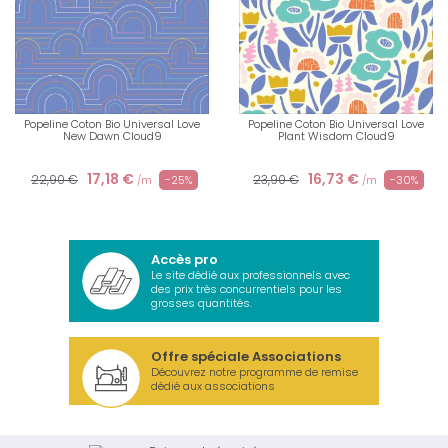
Popeline Coton Bio Universal Love
Popeline Coton Bio Universal Love
New Dawn Cloud9
Plant Wisdom Cloud9
17,18 €
16,73 €
22,90 €
23,90 €
-25%
-30%
/m
/m
Accès pro
Le site dédié aux professionnels avec
des prix très concurrentiels pour les
grosses quantités.
Offre spéciale Associations
Découvrez notre programme de remise
dédié aux associations