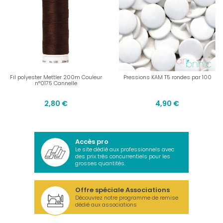
Fil polyester Mettler 200m Couleur
Pressions KAM T5 rondes par 100
n°0175 Cannelle
2,80 €
4,90 €
Accès pro
Le site dédié aux professionnels avec
des prix très concurrentiels pour les
grosses quantités.
Offre spéciale Associations
Découvrez notre programme de remise
dédié aux associations