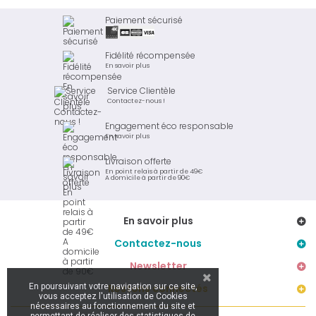
Paiement sécurisé
Fidélité récompensée
En savoir plus
Service Clientèle
Contactez-nous !
Engagement éco responsable
En savoir plus
Livraison offerte
En point relais à partir de 49€
A domicile à partir de 90€
En savoir plus
Contactez-nous
Newsletter
En poursuivant votre navigation sur ce site,
Restons connectés
vous acceptez l'utilisation de Cookies
nécessaires au fonctionnement du site et