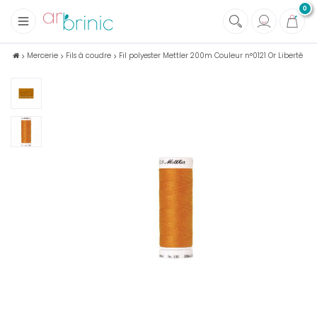
0
+
Tissus
Mercerie
Fils à coudre
Fil polyester Mettler 200m Couleur n°0121 Or Liberté
+
Mercerie
+
Soins et Santé au naturel
+
Maison écologique
+
Lectures