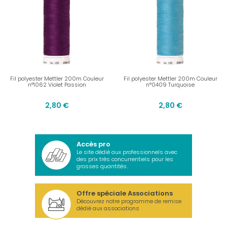
Fil polyester Mettler 200m Couleur
Fil polyester Mettler 200m Couleur
n°1062 Violet Passion
n°0409 Turquoise
2,80 €
2,80 €
Accès pro
Le site dédié aux professionnels avec
des prix très concurrentiels pour les
grosses quantités.
Offre spéciale Associations
Découvrez notre programme de remise
dédié aux associations