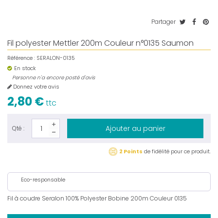
Partager
Fil polyester Mettler 200m Couleur n°0135 Saumon
Référence :
SERALON-0135
En stock
Personne n'a encore posté d'avis
Donnez votre avis
2,80 €
ttc
Ajouter au panier
Qté :
2 Points
de fidélité pour ce produit.
Eco-responsable
Fil à coudre Seralon 100% Polyester Bobine 200m Couleur 0135