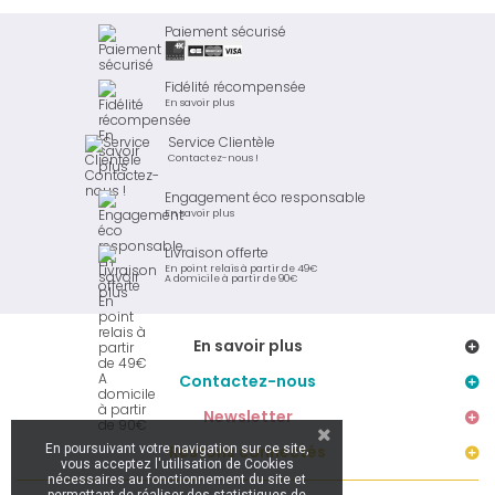
Paiement sécurisé
Fidélité récompensée
En savoir plus
Service Clientèle
Contactez-nous !
Engagement éco responsable
En savoir plus
Livraison offerte
En point relais à partir de 49€
A domicile à partir de 90€
En savoir plus
Contactez-nous
Newsletter
En poursuivant votre navigation sur ce site,
Restons connectés
vous acceptez l'utilisation de Cookies
nécessaires au fonctionnement du site et