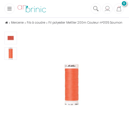
0
+
Tissus
Mercerie
Fils à coudre
Fil polyester Mettler 200m Couleur n°0135 Saumon
+
Mercerie
+
Soins et Santé au naturel
+
Maison écologique
+
Lectures