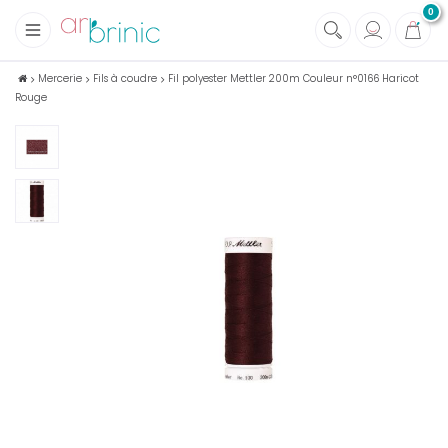
0
+
Tissus
Mercerie
Fils à coudre
Fil polyester Mettler 200m Couleur n°0166 Haricot
Rouge
+
Mercerie
+
Soins et Santé au naturel
+
Maison écologique
+
Lectures