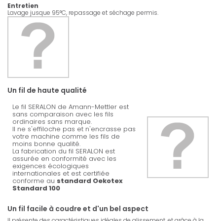
Entretien
Lavage jusque 95°C, repassage et séchage permis.
Un fil de haute qualité
Le fil SERALON de Amann-Mettler est
sans comparaison avec les fils
ordinaires sans marque.
Il ne s'effiloche pas et n'encrasse pas
votre machine comme les fils de
moins bonne qualité.
La fabrication du fil SERALON est
assurée en conformité avec les
exigences écologiques
internationales et est certifiée
conforme au
standard Oekotex
Standard 100
Un fil facile à coudre et d'un bel aspect
Il présente des caractéristiques idéales de glissement, et grâce à la