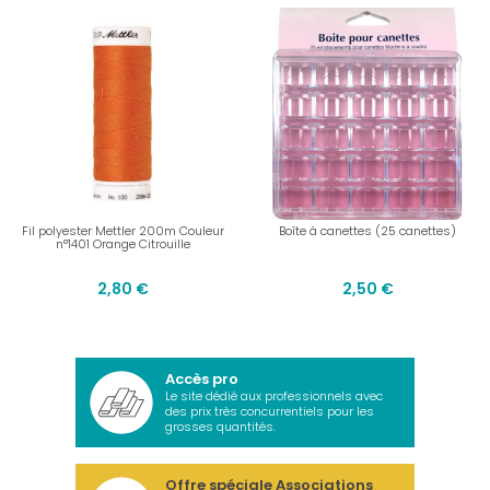
Fil polyester Mettler 200m Couleur
Boîte à canettes (25 canettes)
n°1401 Orange Citrouille
2,80 €
2,50 €
Accès pro
Le site dédié aux professionnels avec
des prix très concurrentiels pour les
grosses quantités.
Offre spéciale Associations