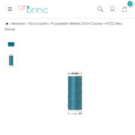
0
+
Tissus
Mercerie
Fils à coudre
Fil polyester Mettler 200m Couleur n°0722 Bleu
Glacier
+
Mercerie
+
Soins et Santé au naturel
+
Maison écologique
+
Lectures