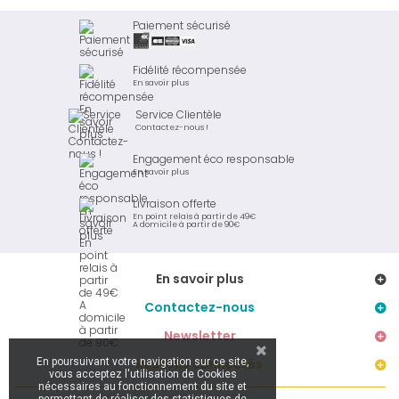
Paiement sécurisé
Fidélité récompensée
En savoir plus
Service Clientèle
Contactez-nous !
Engagement éco responsable
En savoir plus
Livraison offerte
En point relais à partir de 49€
A domicile à partir de 90€
En savoir plus
Contactez-nous
Newsletter
En poursuivant votre navigation sur ce site,
Restons connectés
vous acceptez l'utilisation de Cookies
nécessaires au fonctionnement du site et