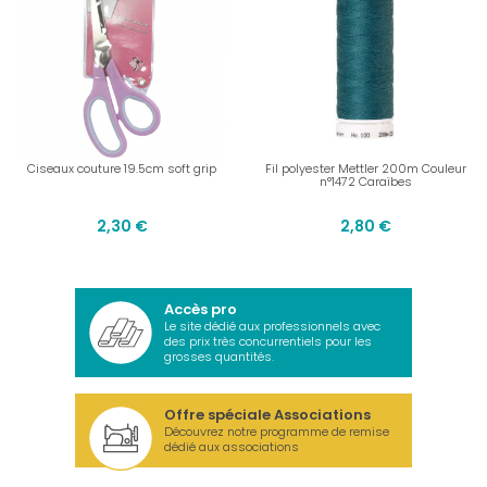
Ciseaux couture 19.5cm soft grip
Fil polyester Mettler 200m Couleur
n°1472 Caraïbes
2,30 €
2,80 €
Accès pro
Le site dédié aux professionnels avec
des prix très concurrentiels pour les
grosses quantités.
Offre spéciale Associations
Découvrez notre programme de remise
dédié aux associations