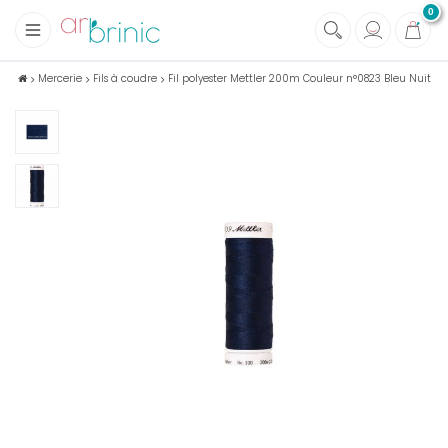
0
+
Tissus
Mercerie
Fils à coudre
Fil polyester Mettler 200m Couleur n°0823 Bleu Nuit
+
Mercerie
+
Soins et Santé au naturel
+
Maison écologique
+
Lectures