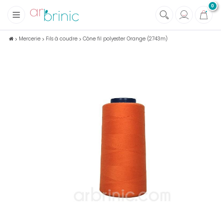
0
+
Tissus
Mercerie
Fils à coudre
Cône fil polyester Orange (2743m)
+
Mercerie
+
Soins et Santé au naturel
+
Maison écologique
+
Lectures