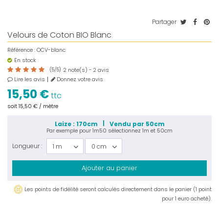
Partager
Velours de Coton BIO Blanc
Référence :
OCV-blanc
En stock
(
5
/
5
)
note(s) -
avis
2
2
Lire les avis
Donnez votre avis
15,50 €
ttc
soit
15,50 €
/ mètre
Laize : 170cm
Vendu par 50cm
Par exemple pour
1m50
sélectionnez
1m
et
50cm
Longueur :
1 m
0 cm
Ajouter au panier
Les points de fidélité seront calculés directement dans le panier (1 point
pour 1 euro acheté).