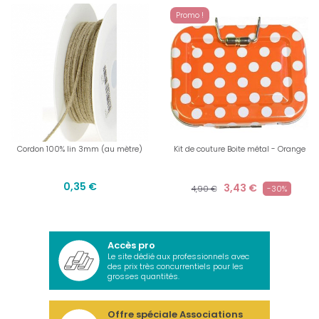
Promo !
Cordon 100% lin 3mm (au mètre)
Kit de couture Boite métal - Orange
0,35 €
3,43 €
4,90 €
-30%
Accès pro
Le site dédié aux professionnels avec
des prix très concurrentiels pour les
grosses quantités.
Offre spéciale Associations