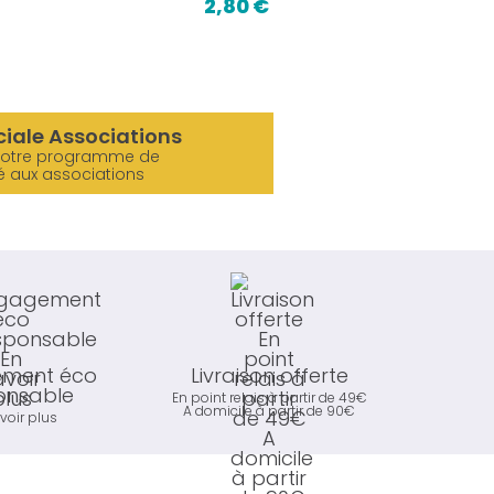
2,80 €
ciale Associations
notre programme de
é aux associations
ment éco
Livraison offerte
onsable
En point relais à partir de 49€
A domicile à partir de 90€
voir plus