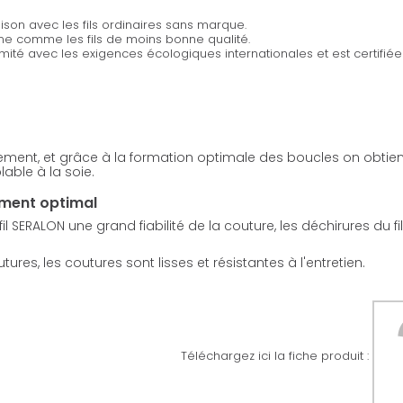
son avec les fils ordinaires sans marque.
ine comme les fils de moins bonne qualité.
rmité avec les exigences écologiques internationales et est certifi
sement, et grâce à la formation optimale des boucles on obtient
able à la soie.
ement optimal
 SERALON une grand fiabilité de la couture, les déchirures du fi
res, les coutures sont lisses et résistantes à l'entretien.
Téléchargez ici la fiche produit :