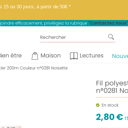
 boutique fait peau neuve.
Mêmes matières, mêmes prix, mêmes avantage
15 ou 30 jours, à partir de 50€ *
u paiement en 4 fois sans frais*
"Contactez nous
joindre efficacement, privilégiez la rubrique
ien être
Maison
Lectures
Nouv
ttler 200m Couleur n°0281 Noisette
Fil polye
n°0281 No
En stock
2,80 €
t