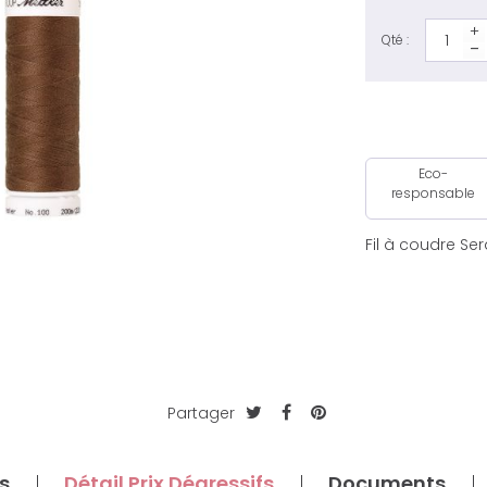
Qté :
Eco-
responsable
Fil à coudre Se
Partager
s
Détail Prix Dégressifs
Documents