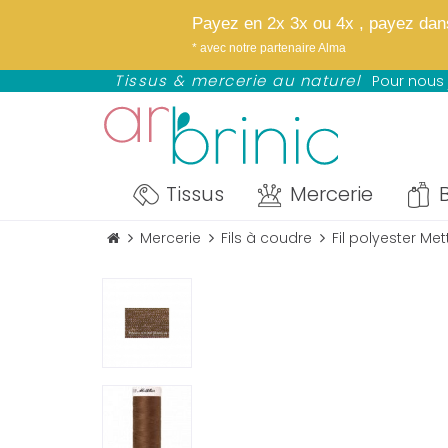
✨
Bientôt : notre
Payez en 2x 3x ou 4x , payez dans 
NOUVEAU : avez Paypal profitez d
* avec notre partenaire Alma
*selon éligibilité définie par Paypal
Tissus & mercerie au naturel
Pour nous 
Tissus
Mercerie
B
Mercerie
Fils à coudre
Fil polyester Me