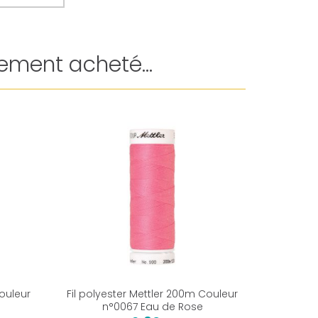
ement acheté...
Couleur
Fil polyester Mettler 200m Couleur
Fil poly
n°0067 Eau de Rose