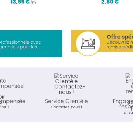
13,99 €
2,80 €
/m
Offre spé
 professionnels avec
Découvrez 
urrentiels pour les
remise dédi
.
compensée
Service Clientèle
Engage
resp
r plus
Contactez-nous !
En sa