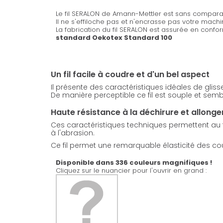
Le fil SERALON de Amann-Mettler est sans comparai
Il ne s'effiloche pas et n'encrasse pas votre mach
La fabrication du fil SERALON est assurée en confo
standard Oekotex Standard 100
Un fil facile à coudre et d'un bel aspect
Il présente des caractéristiques idéales de glis
De manière perceptible ce fil est souple et sembl
Haute résistance à la déchirure et allong
Ces caractéristiques techniques permettent au fil
à l'abrasion.
Ce fil permet une remarquable élasticité des coutu
Disponible dans 336 couleurs magnifiques !
Cliquez sur le nuancier pour l'ouvrir en grand :