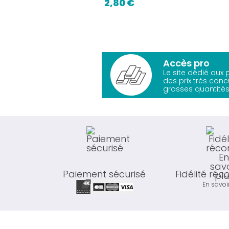
2,80 €
Accès pro
Le site dédié aux
des prix très conc
grosses quantités
Paiement sécurisé
Fidélité ré
En savoi