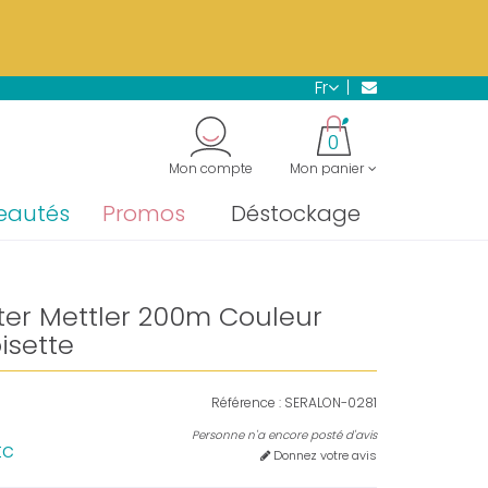
s.
En savoir plus →
fr
"
0
Mon compte
Mon panier
eautés
Promos
Déstockage
ster Mettler 200m Couleur
isette
Référence :
SERALON-0281
Personne n'a encore posté d'avis
tc
Donnez votre avis