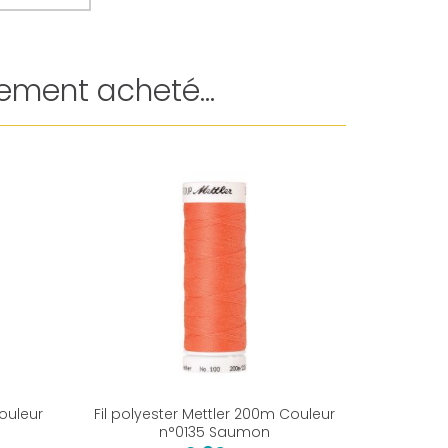
ement acheté...
Couleur
Fil polyester Mettler 200m Couleur
Fil poly
n°0135 Saumon