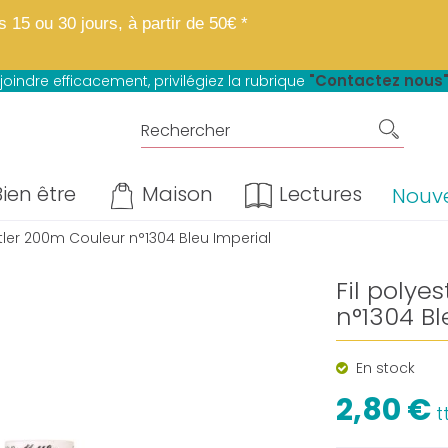
 boutique fait peau neuve.
Mêmes matières, mêmes prix, mêmes avantage
15 ou 30 jours, à partir de 50€ *
u paiement en 4 fois sans frais*
"Contactez nous
joindre efficacement, privilégiez la rubrique
ien être
Maison
Lectures
Nouv
ttler 200m Couleur n°1304 Bleu Imperial
Fil polye
n°1304 Bl
En stock
2,80 €
t