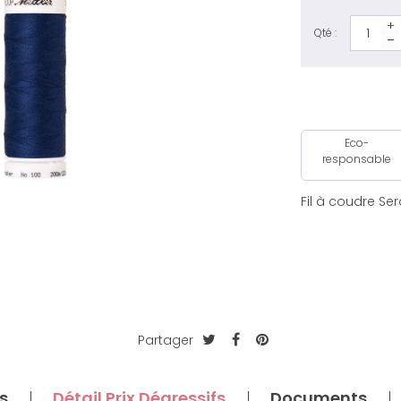
Qté :
Eco-
responsable
Fil à coudre Se
Partager
s
Détail Prix Dégressifs
Documents