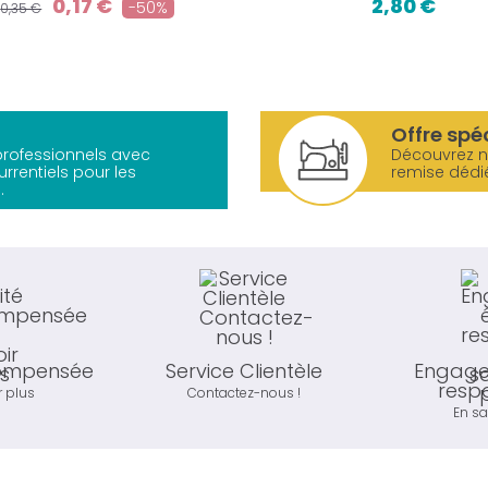
0,17 €
2,80 €
-50%
0,35 €
Offre spé
 professionnels avec
Découvrez 
urrentiels pour les
remise dédi
.
compensée
Service Clientèle
Engage
resp
r plus
Contactez-nous !
En sa