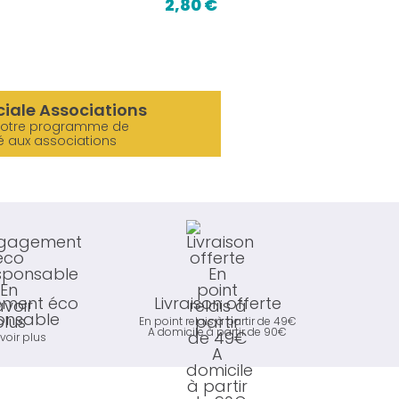
2,80 €
ciale Associations
notre programme de
é aux associations
ment éco
Livraison offerte
onsable
En point relais à partir de 49€
A domicile à partir de 90€
voir plus