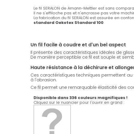
Le fil SERALON de Amann-Mettler est sans comparai
Il ne s'effiloche pas et n'encrasse pas votre mach
La fabrication du fil SERALON est assurée en confo
standard Oekotex Standard 100
Un fil facile à coudre et d'un bel aspect
Il présente des caractéristiques idéales de glis
De manière perceptible ce fil est souple et sembl
Haute résistance à la déchirure et allong
Ces caractéristiques techniques permettent au fil
à l'abrasion.
Ce fil permet une remarquable élasticité des coutu
Disponible dans 336 couleurs magnifiques !
Cliquez sur le nuancier pour l'ouvrir en grand :