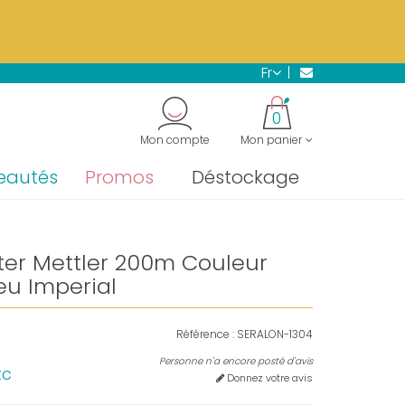
s.
En savoir plus →
fr
"
0
Mon compte
Mon panier
eautés
Promos
Déstockage
ster Mettler 200m Couleur
eu Imperial
Référence :
SERALON-1304
Personne n'a encore posté d'avis
tc
Donnez votre avis