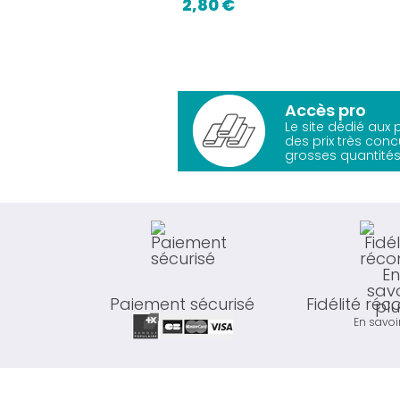
2,80 €
Accès pro
Le site dédié aux
des prix très conc
grosses quantités
Paiement sécurisé
Fidélité ré
En savoi