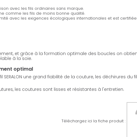
son avec les fils ordinaires sans marque.
ine comme les fils de moins bonne qualité.
rmité avec les exigences écologiques internationales et est certifi
sement, et grâce à la formation optimale des boucles on obtient
able à la soie.
ement optimal
 SERALON une grand fiabilité de la couture, les déchirures du fi
res, les coutures sont lisses et résistantes à l'entretien.
Téléchargez ici la fiche produit :