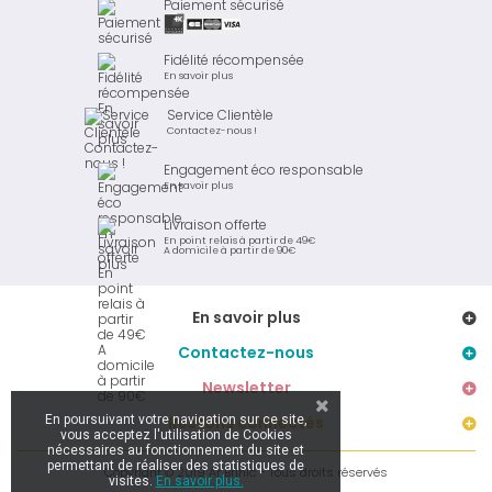
Paiement sécurisé
Fidélité récompensée
En savoir plus
Service Clientèle
Contactez-nous !
Engagement éco responsable
En savoir plus
Livraison offerte
En point relais à partir de 49€
A domicile à partir de 90€
En savoir plus
Contactez-nous
Newsletter
En poursuivant votre navigation sur ce site,
Restons connectés
vous acceptez l'utilisation de Cookies
nécessaires au fonctionnement du site et
permettant de réaliser des statistiques de
Copyright © 2019 Ar Brinic - Tous droits réservés
visites.
En savoir plus.