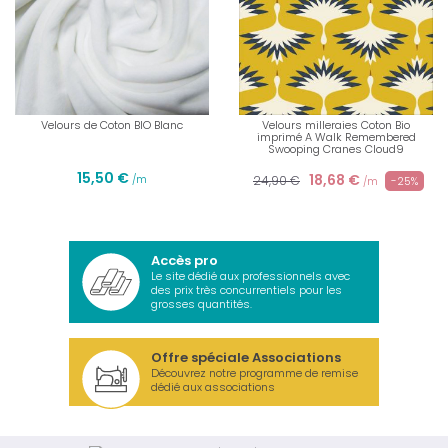
Velours de Coton BIO Blanc
Velours milleraies Coton Bio
imprimé A Walk Remembered
Swooping Cranes Cloud9
15,50 €
18,68 €
/m
24,90 €
-25%
/m
Accès pro
Le site dédié aux professionnels avec
des prix très concurrentiels pour les
grosses quantités.
Offre spéciale Associations
Découvrez notre programme de remise
dédié aux associations