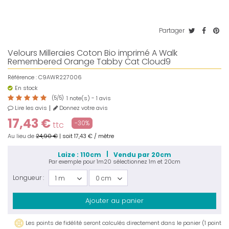
Partager
Velours Milleraies Coton Bio imprimé A Walk
Remembered Orange Tabby Cat Cloud9
Référence :
C9AWR227006
En stock
(
5
/
5
)
note(s) -
avis
1
1
Lire les avis
Donnez votre avis
17,43 €
-30%
ttc
Au lieu de
24,90 €
|
soit
17,43 €
/ mètre
Laize : 110cm
Vendu par 20cm
Par exemple pour
1m20
sélectionnez
1m
et
20cm
Longueur :
1 m
0 cm
Ajouter au panier
Les points de fidélité seront calculés directement dans le panier (1 point