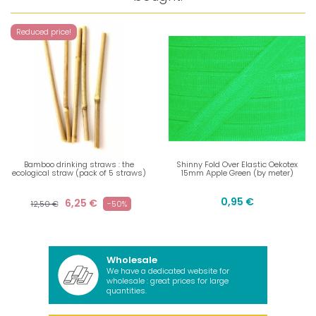
Reduced price!
Bamboo drinking straws : the
Shinny Fold Over Elastic Oekotex
ecological straw (pack of 5 straws)
15mm Apple Green (by meter)
0,95 €
6,25 €
12,50 €
-50%
Wholesale
We have a dedicated website for
wholesale : great prices for large
quantities.