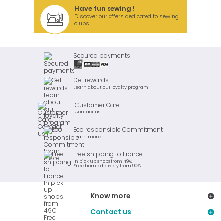
Have fun sewing !
Discover our offers dedicated to sewing
clubs
Secured payments
Get rewards
Learn about our loyalty program
Customer Care
Contact us !
Eco responsible Commitment
Learn more
Free shipping to France
In pick up shops from 49€
Free home delivery from 90€
Know more
Contact us