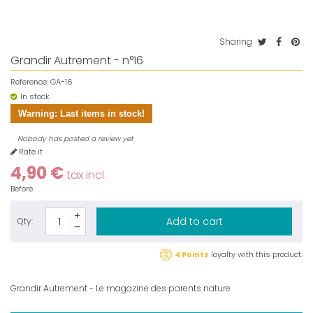
Sharing
Grandir Autrement - n°16
Reference:
GA-16
In stock
Warning: Last items in stock!
Nobody has posted a review yet
Rate it
4,90 €
tax incl.
Before
Add to cart
Qty:
4 Points
loyalty with this product.
Grandir Autrement - Le magazine des parents nature