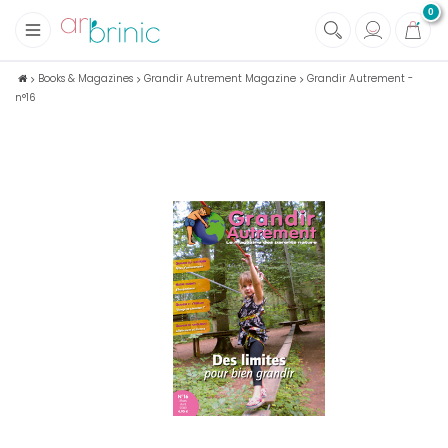
0
+
Fabrics
Books & Magazines
Grandir Autrement Magazine
Grandir Autrement -
n°16
+
Notions
+
Eco family care
+
Green house
+
Books & Magazines