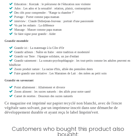
Education : Korczak : le précurseur de l'éducation non violente
Ados : Les ados et la sexualité : relation, plaisir, contraception
Des clés pour comprendre : "Range ta chambre !"
Portage : Porter comme papa maman
interview : Claude Didierjean-Jouveau : portrait d'une passionnée
Vu par les enfants : La différence
Massage : Masser comme papa maman
Se faire signe pour grandir : Aider
Grandir ensemble
Grandir ici : La maternage à la Côte d'Or
Grandir ailleurs : Naître en Italie : entre tradition et modernité
Grandir sur Terre : l'épargne solidaire, un jue d'enfant
Grandir sainement : La somato-psychopédagogie : les tout-petits comme les adultes peuvent en
bénéficier
Zoom produit nature : La racine d'Iris, alliée des premières dents
Faire grandir une initiative : Les Marraines de Lait : des mères au petit soin
Grandir en savourant
Point allaitement : Allaitement et divorce
Zoom aliment : les sucres naturels : des alliés pour notre santé
Carnet de recettes : Douceurs des sucres naturels
Ce magazine est imprimé sur papier recyclé non blanchi, avec de l'encre
végétale sans solvant, par un imprimeur inscrit dans une démarche de
développement durable et ayant reçu le label Imprim'vert.
Customers who bought this product also
bought: