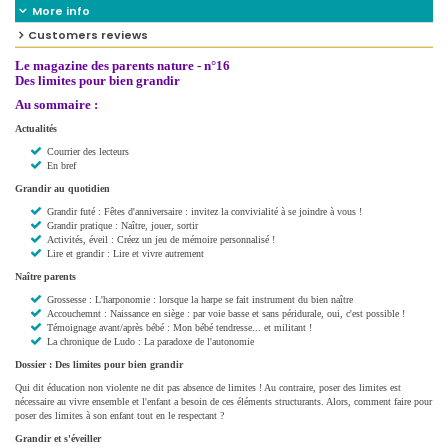
More info
Customers reviews
Le magazine des parents nature -
n°16
Des limites pour bien grandir
Au sommaire :
Actualités
Courrier des lecteurs
En bref
Grandir au quotidien
Grandir futé : Fêtes d'anniversaire : invitez la convivialité à se joindre à vous !
Grandir pratique : Naître, jouer, sortir
Activités, éveil : Créez un jeu de mémoire personnalisé !
Lire et grandir : Lire et vivre autrement
Naître parents
Grossesse : L'harponomie : lorsque la harpe se fait instrument du bien naître
Accouchemnt : Naissance en siège : par voie basse et sans péridurale, oui, c'est possible !
Témoignage avant/après bébé : Mon bébé tendresse... et militant !
La chronique de Ludo : La paradoxe de l'autonomie
Dossier : Des limites pour bien grandir
Qui dit éducation non violente ne dit pas absence de limites ! Au contraire, poser des limites est
nécessaire au vivre ensemble et l'enfant a besoin de ces éléments structurants. Alors, comment faire pour
poser des limites à son enfant tout en le respectant ?
Grandir et s'éveiller