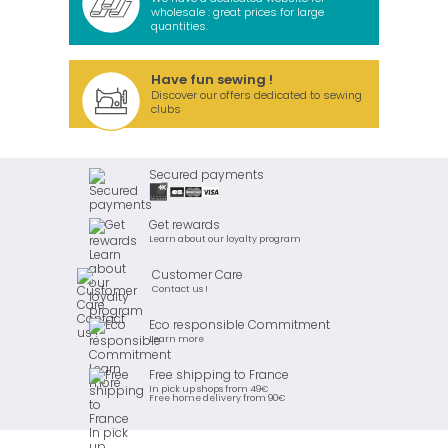
wholesale : great prices for large
quantities.
Have fun sewing !
Discover our offers dedicated to sewing
clubs
Secured payments
Get rewards
Learn about our loyalty program
Customer Care
Contact us !
Eco responsible Commitment
Learn more
Free shipping to France
In pick up shops from 49€
Free home delivery from 90€