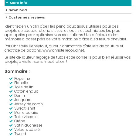
More info
Download
Customers reviews
Identifiez en un clin d'oeil les principaux tissus utilisés pour des
projets de couture, et choisissez les outils et techniques les plus
appropriés pour optimiser vos réalisations ! Un précieux aide-
mémoire à poser près de votre machine grâce à sa reliure chevalet.
Par Christelle Beneytout, auteur, animatrice d'ateliers de couture et
créatrice de patrons,
www.christellecoud.net
.
Le site de l'auteur regorge de tutos et de conseils pour bien réussir vos
projets, à visiter sans modération !
Sommaire :
Popeline
Flanelle
Toile de lin
Coton enduit
Denim
Jacquard
Jersey de coton
Sweat-shirt
Maille polaire
Toile viscose
Crêpe
Satin duchesse
Velours côtelé
Tweed