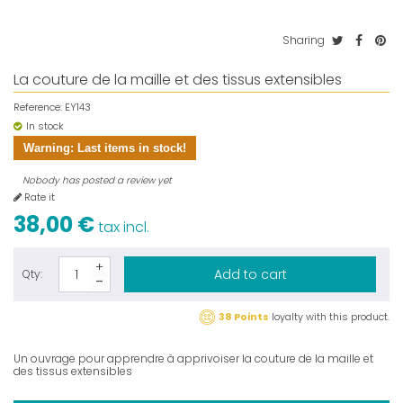
Sharing
La couture de la maille et des tissus extensibles
Reference:
EY143
In stock
Warning: Last items in stock!
Nobody has posted a review yet
Rate it
38,00 €
tax incl.
Add to cart
Qty:
38 Points
loyalty with this product.
Un ouvrage pour apprendre à apprivoiser la couture de la maille et
des tissus extensibles