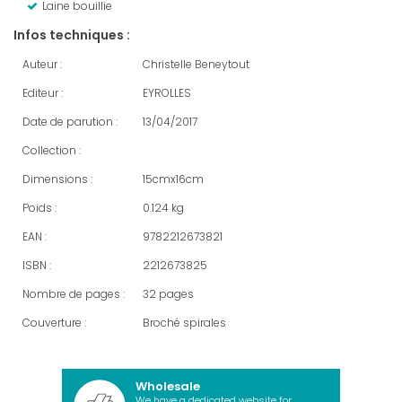
Laine bouillie
Infos techniques :
Auteur :
Christelle Beneytout
Editeur :
EYROLLES
Date de parution :
13/04/2017
Collection :
Dimensions :
15cmx16cm
Poids :
0.124 kg
EAN :
9782212673821
ISBN :
2212673825
Nombre de pages :
32 pages
Couverture :
Broché spirales
Wholesale
We have a dedicated website for