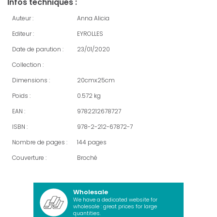
Infos techniques :
Auteur :
Anna Alicia
Editeur :
EYROLLES
Date de parution :
23/01/2020
Collection :
Dimensions :
20cmx25cm
Poids :
0.572 kg
EAN :
9782212678727
ISBN :
978-2-212-67872-7
Nombre de pages :
144 pages
Couverture :
Broché
Wholesale
We have a dedicated website for
wholesale : great prices for large
quantities.