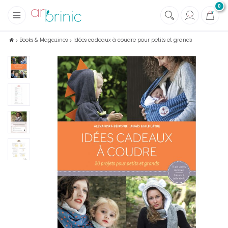
0
+
Fabrics
Books & Magazines
Idées cadeaux à coudre pour petits et grands
+
Notions
+
Eco family care
+
Green house
+
Books & Magazines