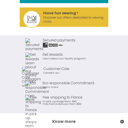
Have fun sewing !
Discover our offers dedicated to sewing
clubs
Secured payments
Get rewards
Learn about our loyalty program
Customer Care
Contact us !
Eco responsible Commitment
Learn more
Free shipping to France
In pick up shops from 49€
Free home delivery from 90€
Know more