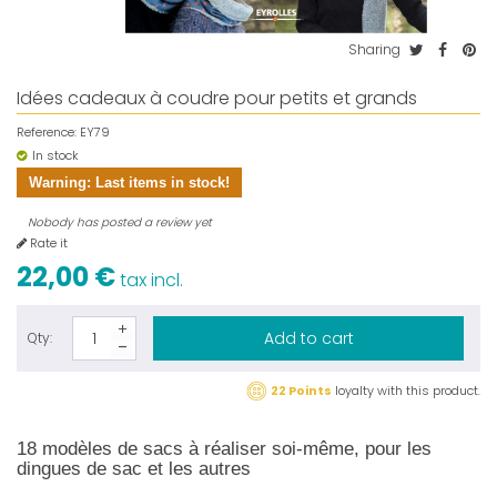
Sharing
Idées cadeaux à coudre pour petits et grands
Reference:
EY79
In stock
Warning: Last items in stock!
Nobody has posted a review yet
Rate it
22,00 €
tax incl.
Add to cart
Qty:
22 Points
loyalty with this product.
18 modèles de sacs à réaliser soi-même, pour les
dingues de sac et les autres