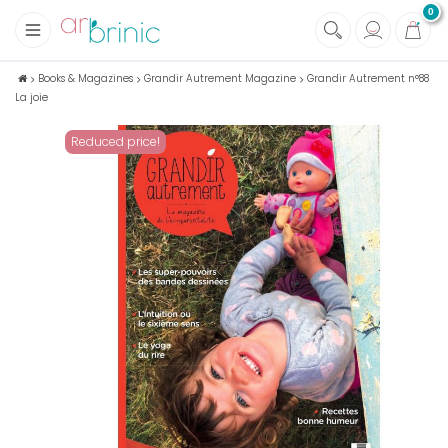
0
+
Fabrics
Books & Magazines
Grandir Autrement Magazine
Grandir Autrement n°88
La joie
+
Notions
+
Eco family care
Reduced price!
+
Green house
+
Books & Magazines