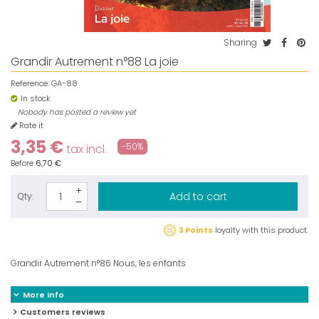
Sharing
Grandir Autrement n°88 La joie
Reference:
GA-88
In stock
Nobody has posted a review yet
Rate it
3,35 €
-50%
tax incl.
Before
6,70 €
Add to cart
Qty:
3 Points
loyalty with this product.
Grandir Autrement n°86 Nous, les enfants
More info
Customers reviews