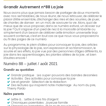
Grandir Autrement n°88 La joie
Nous avons plus que jamais besoin de partager de doux moments
avec nos semblables, de nous réunir, de nous retrouver, de célébrer le
plaisir d’être ensemble, d’échanger des rires et des sourires, de jouer,
de chanter, de danser : en un mot, de savourer la vie. Alors, quoi de
mieux que de vous proposer, dans ce numéro estival, un dossier sur
la joie ? Qu’il s’agisse d’un pied de nez à la morosité ambiante ou
simplement d’un besoin de célébrer cette émotion universelle trop
souvent contenue, c’est en tout cas ce que nous vous proposerons
au fil des pages de ce numéro.
Au programme, le plein d’idées pour convoquer la joie, des articles
sur la physiologie de la joie, son expression et sa transmission, le
sourire et ses effets, la joie vue par des personnes d’âges différents, la
joie dans les apprentissages, les plantes alliées de la joie… et bien
d’autres encore !
Numéro 88 – juillet / août 2021
Grandir au quotidien
Grandir pratique : Les super-pouvoirs des bandes dessinées
Activités : Des activités pour convoquer la joie
Lire et grandir : Sélection de la rédaction
Des lectures qui inspirent notre maternage :
Au nom du pire
,
Thierry Pardo
Naître parents
Lettre à… : Lettre à mes fils d’argent
Chroniques parentales : Joyeuse famille
Chroniques parentales : Et en route pour la joie !