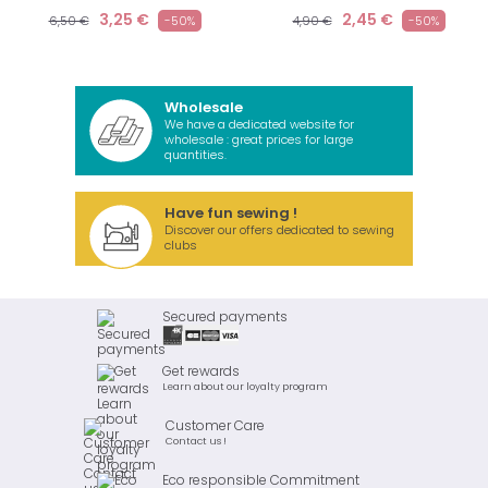
3,25 €
2,45 €
6,50 €
-50%
4,90 €
-50%
Wholesale
We have a dedicated website for
wholesale : great prices for large
quantities.
Have fun sewing !
Discover our offers dedicated to sewing
clubs
Secured payments
Get rewards
Learn about our loyalty program
Customer Care
Contact us !
Eco responsible Commitment