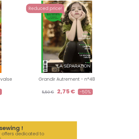
Reduced price!
Reduced 
 valse
Grandir Autrement - n°48
Gra
2,75 €
-50%
5,50 €
4,9
sewing !
 offers dedicated to
s