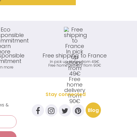
sponsible
Free shipping to France
itment
In pick up shops from 49€
Free home delivery from 90€
rn more
Stay connected
ews &
Blog