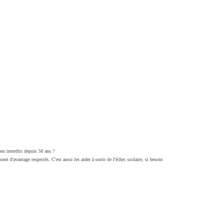
ont interdits depuis 50 ans ?
ent d'avantage respectés. C'est aussi les aider à sortir de l'échec scolaire, si besoin