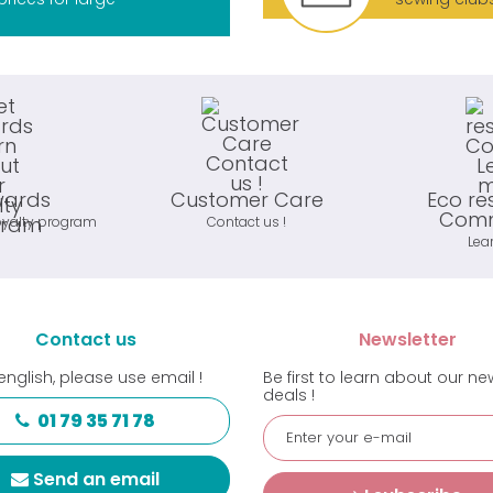
wards
Customer Care
Eco re
Comm
oyalty program
Contact us !
Lea
Contact us
Newsletter
english, please use email !
Be first to learn about our n
deals !
01 79 35 71 78
Send an email