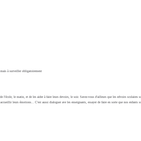
mais à surveiller obligatoirement
 l'école, le matin, et de les aider à faire leurs devoirs, le soir. Savez-vous d'ailleurs que les edvoirs scolaires s
accueillir leurs émotions... C'est aussi dialoguer ave les enseignants, essayer de faire en sorte que nos enfants soi