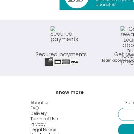
quantities.
Secured payments
Get re
Learn about our l
Know more
About us
For 
FAQ
Delivery
Terms of Use
Privacy
Legal Notice