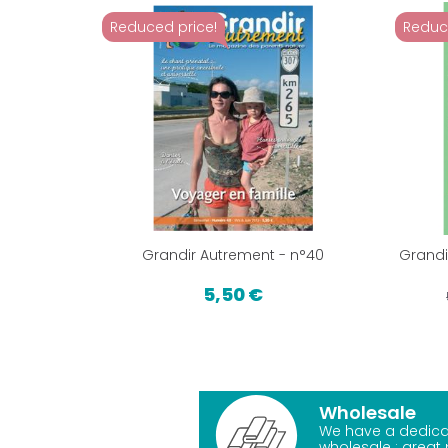
Reduced price!
Reduc
Grandir Autrement - n°40
Grandi
5,50 €
Wholesale
We have a dedica
wholesale : great 