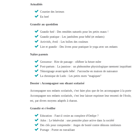
Actualités
Courrier des lecteurs
En bref
Grandir au quotidien
Grandir futé : Des remèdes naturels pour les petits maux !
Grandir pratique : Les jambières pour bébé (et enfants)
Activités, éveil : Les boîtes des couleurs
Lire et grandir : Des livres pour pratiquer le yoga avec ses enfants
Naître parents
Grossesse : Rite de passage : célébrer la future mère
Post-partum : La jaunisse : un phénomène physiologique rarement inquiétant 
Témoignage avant/après bébé : J'accouche en maison de naissance
La chronique de Ludo : Les petits mots "magiques"
Dossier : Accompagner son efnant scolarisé
Accompagner nos enfants scolarisés, c'est faier plus que de les accompagner à la porte de
Accompagner nos enfants scolarisés, c'est leur laisser exprimer leur ressenti de l'école, 
est, par divers moyens adaptés à chacun.
Grandir et s'éveiller
Education : Faut-il croire au complece d'Oedipe ?
Ados : Le bénévolat : une première place active dans la société
Des clés pour comprendre : Anges de bonté contre démons intérieurs
Portage : Porter en travaillant