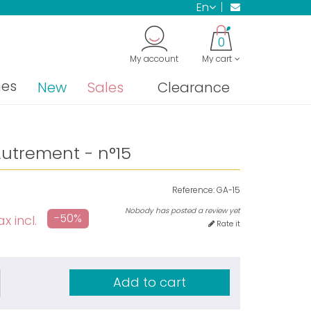
en
0
My account
My cart
nes
New
Sales
Clearance
Autrement - n°15
Reference:
GA-15
Nobody has posted a review yet
-50%
x incl.
Rate it
Add to cart