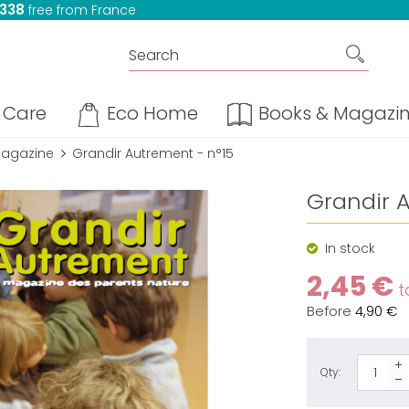
 338
free from France
Care
Eco Home
Books & Magazi
Magazine
Grandir Autrement - n°15
Grandir 
In stock
2,45 €
ta
Before
4,90 €
Qty: